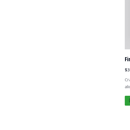
Fi
$
3
Cr
al