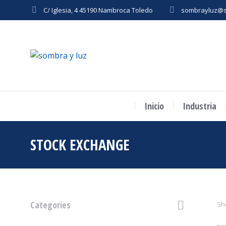
C/ Iglesia, 4 45190 Nambroca Toledo
sombrayluz@s
Inicio
Industria
STOCK EXCHANGE
Estás aquí:
Categories
Sho