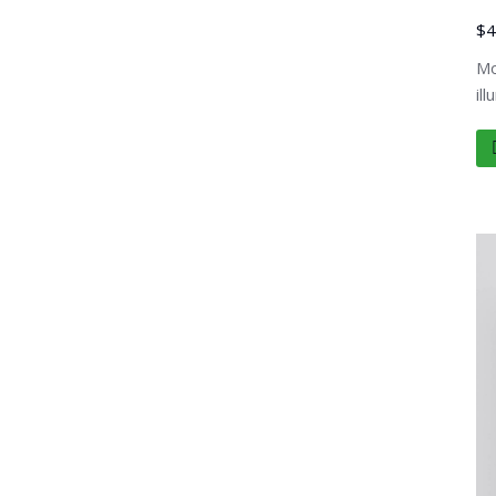
$
4
Mo
il