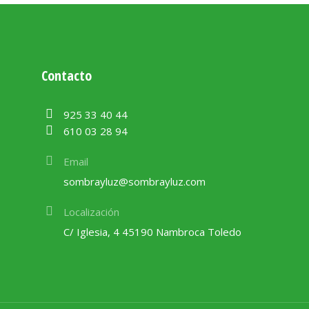
Contacto
925 33 40 44
610 03 28 94
Email
sombrayluz@sombrayluz.com
Localización
C/ Iglesia, 4 45190 Nambroca Toledo