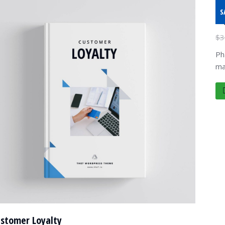
S
Di
$
3
Ph
ma
stomer Loyalty