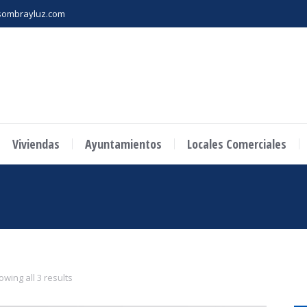
ombrayluz.com
Viviendas
Ayuntamientos
Locales Comerciales
wing all 3 results