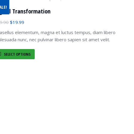
ALE!
gital Transformation
9.90
$
19.99
asellus elementum, magna et luctus tempus, diam libero
lesuada nunc, nec pulvinar libero sapien sit amet velit.
SELECT OPTIONS