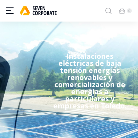
Instalaciones
eléctricas de baja
tensión energías
renovables y
comercialización de
energías a
particulares y
empresas en Toledo.