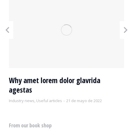
Why amet lorem dolor glavrida
agestas
Industry news
,
Useful articles
21 de mayo de 2022
From our book shop